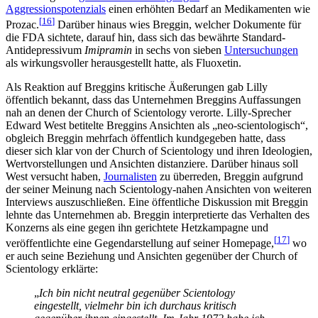
Aggressionspotenzials
einen erhöhten Bedarf an Medikamenten wie
[
16
]
Prozac.
Darüber hinaus wies Breggin, welcher Dokumente für
die FDA sichtete, darauf hin, dass sich das bewährte Standard-
Antidepressivum
Imipramin
in sechs von sieben
Untersuchungen
als wirkungsvoller herausgestellt hatte, als Fluoxetin.
Als Reaktion auf Breggins kritische Äußerungen gab Lilly
öffentlich bekannt, dass das Unternehmen Breggins Auffassungen
nah an denen der Church of Scientology verorte. Lilly-Sprecher
Edward West betitelte Breggins Ansichten als „neo-scientologisch“,
obgleich Breggin mehrfach öffentlich kundgegeben hatte, dass
dieser sich klar von der Church of Scientology und ihren Ideologien,
Wertvorstellungen und Ansichten distanziere. Darüber hinaus soll
West versucht haben,
Journalisten
zu überreden, Breggin aufgrund
der seiner Meinung nach Scientology-nahen Ansichten von weiteren
Interviews auszuschließen. Eine öffentliche Diskussion mit Breggin
lehnte das Unternehmen ab. Breggin interpretierte das Verhalten des
Konzerns als eine gegen ihn gerichtete Hetzkampagne und
[
17
]
veröffentlichte eine Gegendarstellung auf seiner Homepage,
wo
er auch seine Beziehung und Ansichten gegenüber der Church of
Scientology erklärte:
„
Ich bin nicht neutral gegenüber Scientology
eingestellt, vielmehr bin ich durchaus kritisch