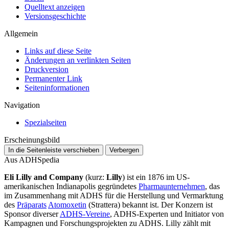
Quelltext anzeigen
Versionsgeschichte
Allgemein
Links auf diese Seite
Änderungen an verlinkten Seiten
Druckversion
Permanenter Link
Seiten­­informationen
Navigation
Spezialseiten
Erscheinungsbild
In die Seitenleiste verschieben
Verbergen
Aus ADHSpedia
Eli Lilly and Company
(kurz:
Lilly
) ist ein 1876 im US-
amerikanischen Indianapolis gegründetes
Pharmaunternehmen
, das
im Zusammenhang mit ADHS für die Herstellung und Vermarktung
des
Präparats
Atomoxetin
(Strattera) bekannt ist. Der Konzern ist
Sponsor diverser
ADHS-Vereine
, ADHS-Experten und Initiator von
Kampagnen und Forschungsprojekten zu ADHS. Lilly zählt mit