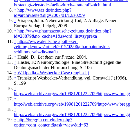
bestaetigt-vier-todesfaelle-durch-stratteraR-nicht.html
↑
http://www.taz.de/index.php?
id=archivseite&dig=2007/01/12/a0259
↑
Virapen, John: Nebenwirkung Tod, 2. Auflage, Neuer
Europa Verlag, Leipzig 2008.
↑
http://www.pharmazeutische-zeitung.de/index.php?
id=28879&no_cache=1&sword_list=zyprexa
↑
https://www.deutsche-apotheker-
zeitung.de/news/artikel/2015/02/06/pharmaindustrie-
schlimmer-als-die-mafia
↑
Heald, D.:
Let them eat Prozac
, 2004.
↑
Hasler, F.: Neuromythologie: Eine Streitschrift gegen die
Deutungsmacht der Hirnforschung, S. 106
↑
Wikipedia - Wesbecker Case (englisch)
↑
Transkript Wesbecker-Verhandlung, vgl. Cornwell J (1996),
S. 199
↑
http://web.archive.org/web/19981201222709/http://www.bregg
↑
http://web.archive.org/web/19981201222709/http://www.bregg
↑
http://web.archive.org/web/19981201222709/http://www.bregg
↑
http://breggin.com/index.php?
option=com_content&task=view&id=63