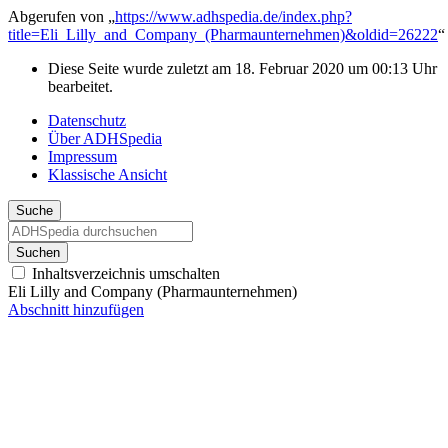
Abgerufen von „
https://www.adhspedia.de/index.php?
title=Eli_Lilly_and_Company_(Pharmaunternehmen)&oldid=26222
“
Diese Seite wurde zuletzt am 18. Februar 2020 um 00:13 Uhr
bearbeitet.
Datenschutz
Über ADHSpedia
Impressum
Klassische Ansicht
Suche
Suchen
Inhaltsverzeichnis umschalten
Eli Lilly and Company (Pharmaunternehmen)
Abschnitt hinzufügen