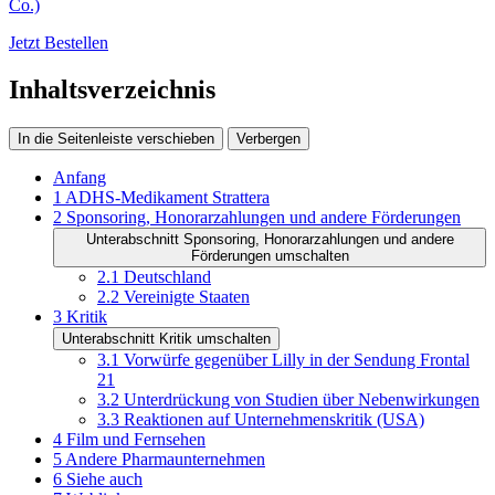
Co.)
Jetzt Bestellen
Inhaltsverzeichnis
In die Seitenleiste verschieben
Verbergen
Anfang
1
ADHS-Medikament Strattera
2
Sponsoring, Honorarzahlungen und andere Förderungen
Unterabschnitt Sponsoring, Honorarzahlungen und andere
Förderungen umschalten
2.1
Deutschland
2.2
Vereinigte Staaten
3
Kritik
Unterabschnitt Kritik umschalten
3.1
Vorwürfe gegenüber Lilly in der Sendung Frontal
21
3.2
Unterdrückung von Studien über Nebenwirkungen
3.3
Reaktionen auf Unternehmenskritik (USA)
4
Film und Fernsehen
5
Andere Pharmaunternehmen
6
Siehe auch