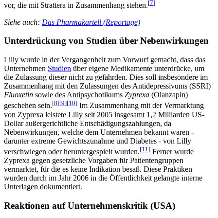
[
7
]
vor, die mit Strattera in Zusammenhang stehen.
Siehe auch:
Das Pharmakartell (Reportage)
Unterdrückung von Studien über Nebenwirkungen
Lilly wurde in der Vergangenheit zum Vorwurf gemacht, dass das
Unternehmen
Studien
über eigene Medikamente unterdrücke, um
die Zulassung dieser nicht zu gefährden. Dies soll insbesondere im
Zusammenhang mit den Zulassungen des Antidepressivums (SSRI)
Fluoxetin
sowie des Antipsychotikums
Zyprexa
(Olanzapin)
[
8
]
[
9
]
[
10
]
geschehen sein.
Im Zusammenhang mit der Vermarktung
von Zyprexa leistete Lilly seit 2005 insgesamt 1,2 Milliarden US-
Dollar außergerichtliche Entschädigungszahlungen, da
Nebenwirkungen, welche dem Unternehmen bekannt waren -
darunter extreme Gewichtszunahme und Diabetes - von Lilly
[
11
]
verschwiegen oder heruntergespielt wurden.
Ferner wurde
Zyprexa gegen gesetzliche Vorgaben für Patientengruppen
vermarktet, für die es keine Indikation besaß. Diese Praktiken
wurden durch im Jahr 2006 in die Öffentlichkeit gelangte interne
Unterlagen dokumentiert.
Reaktionen auf Unternehmenskritik (USA)