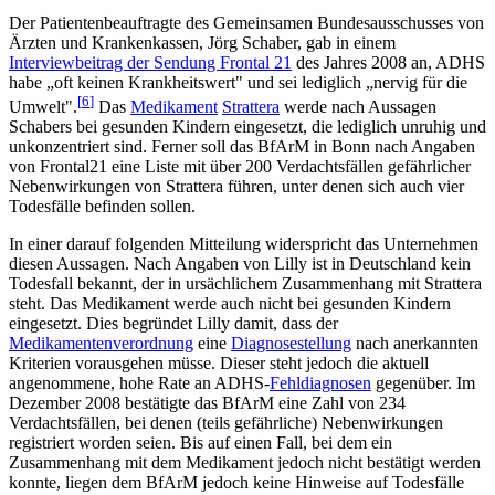
Der Patientenbeauftragte des Gemeinsamen Bundesausschusses von
Ärzten und Krankenkassen, Jörg Schaber, gab in einem
Interviewbeitrag der Sendung Frontal 21
des Jahres 2008 an, ADHS
habe „oft keinen Krankheitswert" und sei lediglich „nervig für die
[
6
]
Umwelt".
Das
Medikament
Strattera
werde nach Aussagen
Schabers bei gesunden Kindern eingesetzt, die lediglich unruhig und
unkonzentriert sind. Ferner soll das BfArM in Bonn nach Angaben
von Frontal21 eine Liste mit über 200 Verdachtsfällen gefährlicher
Nebenwirkungen von Strattera führen, unter denen sich auch vier
Todesfälle befinden sollen.
In einer darauf folgenden Mitteilung widerspricht das Unternehmen
diesen Aussagen. Nach Angaben von Lilly ist in Deutschland kein
Todesfall bekannt, der in ursächlichem Zusammenhang mit Strattera
steht. Das Medikament werde auch nicht bei gesunden Kindern
eingesetzt. Dies begründet Lilly damit, dass der
Medikamentenverordnung
eine
Diagnosestellung
nach anerkannten
Kriterien vorausgehen müsse. Dieser steht jedoch die aktuell
angenommene, hohe Rate an ADHS-
Fehldiagnosen
gegenüber. Im
Dezember 2008 bestätigte das BfArM eine Zahl von 234
Verdachtsfällen, bei denen (teils gefährliche) Nebenwirkungen
registriert worden seien. Bis auf einen Fall, bei dem ein
Zusammenhang mit dem Medikament jedoch nicht bestätigt werden
konnte, liegen dem BfArM jedoch keine Hinweise auf Todesfälle