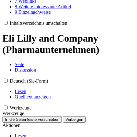
7
Weblinks
8
Weitere interessante Artikel
9
Einzelnachweise
Inhaltsverzeichnis umschalten
Eli Lilly and Company
(Pharmaunternehmen)
Seite
Diskussion
Deutsch (Sie-Form)
Lesen
Quelltext anzeigen
Werkzeuge
Werkzeuge
In die Seitenleiste verschieben
Verbergen
Aktionen
Lesen