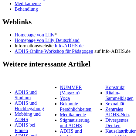
Medikamente
Behandlung
Weblinks
Homepage von Lilly
*
Homepage von Lilly Deutschland
Informationswebsite
Info-ADHS.de
ADHS-Online-Workshop für Pädagogen
auf Info-ADHS.de
Weitere interessante Artikel
NUMMER
Konstrukt
ADHS und
(Magazin)
Ritalin-
Studium
Yoga
Sammelklagen
ADHS und
Bekannte
Sexualität
Hochbegabung
Persönlichkeiten
Zentrales
Mobbing und
Medikamente
ADHS-Netz
ADHS
Stigmatisierung
Divergentes
ADHS bei
und ADHS
Denken
Frauen
ADHS und
Kausalattribuie
ADHS und