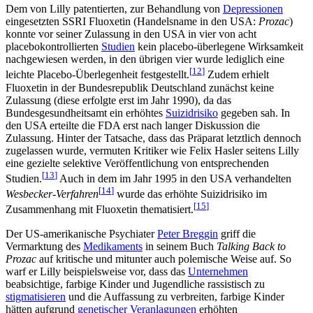
Dem von Lilly patentierten, zur Behandlung von
Depressionen
eingesetzten SSRI Fluoxetin (Handelsname in den USA:
Prozac
)
konnte vor seiner Zulassung in den USA in vier von acht
placebokontrollierten
Studien
kein placebo-überlegene Wirksamkeit
nachgewiesen werden, in den übrigen vier wurde lediglich eine
[
12
]
leichte Placebo-Überlegenheit festgestellt.
Zudem erhielt
Fluoxetin in der Bundesrepublik Deutschland zunächst keine
Zulassung (diese erfolgte erst im Jahr 1990), da das
Bundesgesundheitsamt ein erhöhtes
Suizidrisiko
gegeben sah. In
den USA erteilte die FDA erst nach langer Diskussion die
Zulassung. Hinter der Tatsache, dass das Präparat letztlich dennoch
zugelassen wurde, vermuten Kritiker wie Felix Hasler seitens Lilly
eine gezielte selektive Veröffentlichung von entsprechenden
[
13
]
Studien.
Auch in dem im Jahr 1995 in den USA verhandelten
[
14
]
Wesbecker-Verfahren
wurde das erhöhte Suizidrisiko im
[
15
]
Zusammenhang mit Fluoxetin thematisiert.
Der US-amerikanische Psychiater
Peter Breggin
griff die
Vermarktung des
Medikaments
in seinem Buch
Talking Back to
Prozac
auf kritische und mitunter auch polemische Weise auf. So
warf er Lilly beispielsweise vor, dass das
Unternehmen
beabsichtige, farbige Kinder und Jugendliche rassistisch zu
stigmatisieren
und die Auffassung zu verbreiten, farbige Kinder
hätten aufgrund
genetischer Veranlagungen
erhöhten