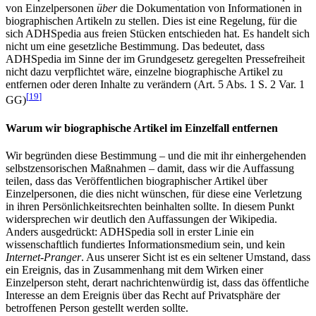
von Einzelpersonen
über
die Dokumentation von Informationen in
biographischen Artikeln zu stellen. Dies ist eine Regelung, für die
sich ADHSpedia aus freien Stücken entschieden hat. Es handelt sich
nicht um eine gesetzliche Bestimmung. Das bedeutet, dass
ADHSpedia im Sinne der im Grundgesetz geregelten Pressefreiheit
nicht dazu verpflichtet wäre, einzelne biographische Artikel zu
entfernen oder deren Inhalte zu verändern (Art. 5 Abs. 1 S. 2 Var. 1
[
19
]
GG)
Warum wir biographische Artikel im Einzelfall entfernen
Wir begründen diese Bestimmung – und die mit ihr einhergehenden
selbstzensorischen Maßnahmen – damit, dass wir die Auffassung
teilen, dass das Veröffentlichen biographischer Artikel über
Einzelpersonen, die dies nicht wünschen, für diese eine Verletzung
in ihren Persönlichkeitsrechten beinhalten sollte. In diesem Punkt
widersprechen wir deutlich den Auffassungen der Wikipedia.
Anders ausgedrückt: ADHSpedia soll in erster Linie ein
wissenschaftlich fundiertes Informationsmedium sein, und kein
Internet-Pranger
. Aus unserer Sicht ist es ein seltener Umstand, dass
ein Ereignis, das in Zusammenhang mit dem Wirken einer
Einzelperson steht, derart nachrichtenwürdig ist, dass das öffentliche
Interesse an dem Ereignis über das Recht auf Privatsphäre der
betroffenen Person gestellt werden sollte.