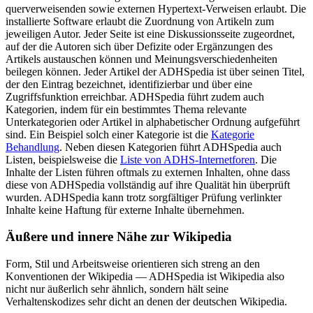
querverweisenden sowie externen Hypertext-Verweisen erlaubt. Die
installierte Software erlaubt die Zuordnung von Artikeln zum
jeweiligen Autor. Jeder Seite ist eine Diskussionsseite zugeordnet,
auf der die Autoren sich über Defizite oder Ergänzungen des
Artikels austauschen können und Meinungsverschiedenheiten
beilegen können. Jeder Artikel der ADHSpedia ist über seinen Titel,
der den Eintrag bezeichnet, identifizierbar und über eine
Zugriffsfunktion erreichbar. ADHSpedia führt zudem auch
Kategorien, indem für ein bestimmtes Thema relevante
Unterkategorien oder Artikel in alphabetischer Ordnung aufgeführt
sind. Ein Beispiel solch einer Kategorie ist die
Kategorie
Behandlung
. Neben diesen Kategorien führt ADHSpedia auch
Listen, beispielsweise die
Liste von ADHS-Internetforen
. Die
Inhalte der Listen führen oftmals zu externen Inhalten, ohne dass
diese von ADHSpedia vollständig auf ihre Qualität hin überprüft
wurden. ADHSpedia kann trotz sorgfältiger Prüfung verlinkter
Inhalte keine Haftung für externe Inhalte übernehmen.
Äußere und innere Nähe zur Wikipedia
Form, Stil und Arbeitsweise orientieren sich streng an den
Konventionen der Wikipedia — ADHSpedia ist Wikipedia also
nicht nur äußerlich sehr ähnlich, sondern hält seine
Verhaltenskodizes sehr dicht an denen der deutschen Wikipedia.