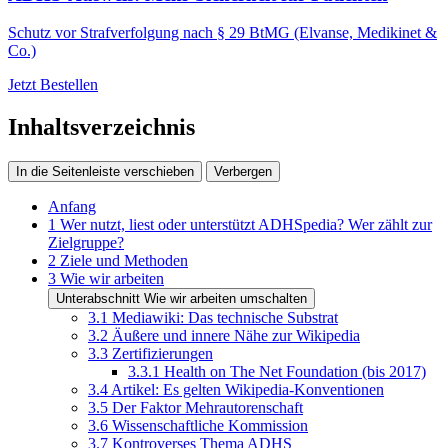
Schutz vor Strafverfolgung nach § 29 BtMG (Elvanse, Medikinet &
Co.)
Jetzt Bestellen
Inhaltsverzeichnis
In die Seitenleiste verschieben
Verbergen
Anfang
1
Wer nutzt, liest oder unterstützt ADHSpedia? Wer zählt zur
Zielgruppe?
2
Ziele und Methoden
3
Wie wir arbeiten
Unterabschnitt Wie wir arbeiten umschalten
3.1
Mediawiki: Das technische Substrat
3.2
Äußere und innere Nähe zur Wikipedia
3.3
Zertifizierungen
3.3.1
Health on The Net Foundation (bis 2017)
3.4
Artikel: Es gelten Wikipedia-Konventionen
3.5
Der Faktor Mehrautorenschaft
3.6
Wissenschaftliche Kommission
3.7
Kontroverses Thema ADHS