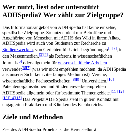
Wer nutzt, liest oder unterstützt
ADHSpedia? Wer zählt zur Zielgruppe?
Das Informationsangebot von ADHSpedia hat keine einzelne,
spezifische Zielgruppe. So nutzen nicht nur Betroffene und
Angehörige von Menschen mit ADHS das Wiki in ihrem Alltag.
ADHSpedia wird auch von Studenten zur Recherche zu
[
1
]
[
2
]
Studienzwecken
, von Gerichten für Urteilsbegründungen
, in
[
3
]
[
4
]
den Massenmedien,
als Referenz in wissenschaftlichen
[
5
]
Journals
oder allgemein für
wissenschaftliche Arbeiten
[
6
]
[
7
]
verwendet
(was wir nicht empfehlen möchten, da ADHSpedia
aus unserer Sicht kein zitierfähiges Medium ist). Vereine,
[
8
]
[
9
]
[
10
]
wissenschaftliche Fachgesellschaften,
Universitäten,
Patientenorganisationen und Studentenwerke empfehlen
[
11
]
[
12
]
ADHSpedia allgemein oder für bestimmte Themengebiete.
[
13
]
[
14
]
[
15
]
Das Projekt ADHSpedia steht in gutem Kontakt mit
engagierten Praktikern und Kliniken des Fachbereichs.
Ziele und Methoden
Ziel des ADHSpedia-Projekts ist die Bereitstellung