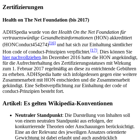
Zertifizierungen
Health on The Net Foundation (bis 2017)
ADHSpedia wurde von der
Health On the Net Foundation für
vertrauenswürdige Gesundheitsinformationen
(HON) akkreditiert
[
16
]
(HONConduct454274)
und hat sich zur Einhaltung sämtlicher
[
17
]
Hon code of conduct-Prinzipien verpflichtet.
. Dies können Sie
hier nachvollziehen
.Im Dezember 2016 hatte die HON angekündigt,
für die Aufrechterhaltung des Zertifizierungsstatuses mit Wirkung
zum 1. Februar 2017 regelmäßig an diese zu entrichtende Gebühren
zu erheben. ADHSpedia hatte sich infolgedessen gegen eine weitere
Zusammenarbeit mit HON entschieden und die Zusammenarbeit
gekündigt. Eine Selbstverpflichtung zur Einhaltung der code of
conduct-Prinzipien besteht fort.
Artikel: Es gelten Wikipedia-Konventionen
Neutraler Standpunkt
: Die Darstellung von Inhalten soll
von einem neutralen Standpunkt aus erfolgen, der
konkurrierende Theorien oder Anschauungen berücksichtigt.
Eine an der Relevanz des jeweiligen Ansatzes orientierte
Gewichtung ist dabei erlaubt und auch ausdrücklich