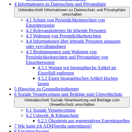
4
Informationen zu Datenschutz und Privatsphäre
Unterabschnitt Informationen zu Datenschutz und Privatsphäre
umschalten
4.1
Schutz von Persönlichkeitsrechten von
Einzelpersonen
4.2
Relevanzkriterien für lebende Personen
4.3
Wahrung von Persönlichkeitsrechten
4.4
Informationen über lebende Personen anpassen
oder vervollständigen
4.5
Bestimmungen zum Wahrung von
Persönlichkeitsrechten und Privatsphäre von
Einzelpersonen
4.5.1
Warum wir biographische Artikel im
Einzelfall entfernen
4.5.2
Einen biographischen Artikel löschen
lassen
5
Hinweise zu Gesundheitsthemen
6
Soziale Verantwortung und Beiträge zum Umweltschutz
Unterabschnitt Soziale Verantwortung und Beiträge zum
Umweltschutz umschalten
6.1
Soziale Verantwortung
6.2
Umwelt- & Klimaschutz
6.2.1
Ökostrom aus regenerativen Energiequellen
7
Wie kann ich ADHSpedia unterstützen?
8
Einzelnachweise