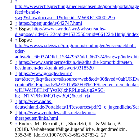
↑
http://www.rechtsprechung.niedersachsen.de/jportal/portal/pag
feed=bsnd-r-
vwg&showdoccase=1&doc.id=MWRE130002295
↑
https://openjur.de/u/642747.html
↑
Bspw.
http://www.swr.de/swr2/wissen/adhs-
diagnose/-/id=661224/did=15325564/nid=661224/1lntjql/index
↑
Bspw.:
http://www.swr.de/swr2/programm/sendungen/wissen/lebhaft-
oder-
adhs/-/id=660374/did=15347952/nid=660374/bsfgwp/index.ht
↑
https://www.springermedizin.de/adhs-die-komorbiditaeten-
bestimmen-den-krankheitswert/9318520
↑
https://www.google.de/url?
sa=t&rct=j&q=&esrc=s&source=web&cd=30&ved=0ahU
content%2Fuploads%2F2015%2F09%2FStaerken_neu_denk
wILlWdJBjH1xFYvzKjlxhRPLug&sig2=SC-
hg_lNTVPBz0MQ1gw3QQ&cad=rja
↑
http://www.adhs-
deutschland.de/Portaldata/1/Resources/pdf/2_c_jugendliche
↑
http://www.zentrales-adhs-netz.de/fuer-
therapeuten/links.html
↑
Endres, M., Rexroth, C., Skrodzki, K., & Wilken, B.
(2018). Verhaltensauffällige Jugendliche. Jugendmedizin,
335-348. [doi:10.1007/978-3-662-52783-2_27