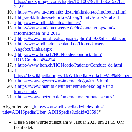
https://link.springer.com/chapter/10.1007/978-3-662-52783-
2_27
↑
https://www.tu-chemnitz.de/tu/inklusion/technologien.html
↑
http://old.fh-duesseldorf.de/d_org/f_intv/e_abs/e_abs_1
↑
http://www.adhs-kiel.de/aktuelles/
↑
http://www.studentenwerke.de/de/content/tipps-und-
informationen-nr-2-2015
↑
https://www.uni-due.de/apps/rss.php?id=93&db=inklusion
↑
http://www.adhs-deutschland.de/Home/Unser-
Angebot/Links.aspx
↑
http://www.hon.ch/HONcode/Conduct.html?
HONConduct454274
↑
http://www.hon.ch/HONcode/Patients/Conduct_de.html
↑
https://de.wikipedia.org/wiki/Wikipedia:Artikel_%C3%BCber
↑
https://www.gesetze-im-internet.de/gg/art_5.html
↑
https://www.manitu.de/unternehmen/oekologie-und-
klimaschutz/
↑
https://www.hetzner.de/unternehmen/umweltschutz/
Abgerufen von „
https://www.adhspedia.de/index.php?
title=ADHSpedia:Über_ADHSpedia&oldid=28598
“
Diese Seite wurde zuletzt am 9. Januar 2023 um 21:55 Uhr
bearbeitet.