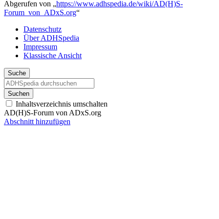
Abgerufen von „
https://www.adhspedia.de/wiki/AD(H)S-
Forum_von_ADxS.org
“
Datenschutz
Über ADHSpedia
Impressum
Klassische Ansicht
Suche
Suchen
Inhaltsverzeichnis umschalten
AD(H)S-Forum von ADxS.org
Abschnitt hinzufügen