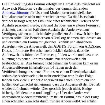
Die Entwicklung des Forums erfolgte im Herbst 2019 zunächst als
Ausweich-Plattform, da die Inhaber des damals führenden
Andersweltforums
für User und Moderatoren trotz vielfacher
Kontaktversuche nicht mehr erreichbar war. Da die Userschaft
darüber besorgt war, was im Falle eines technischen Defekts oder
Ausfalls passieren würde, entstand die Idee, ein weiteres Forum zu
errichten, das nur im Fall eines Ausfalls der Anderswelt zur
Verfügung stehen und nicht aktiv parallel zur Anderswelt betrieben
werden sollte. Die Betreiber von ADxS.org nahmen sich dessen an
und erstellten ein Forum mit gleicher Technik und ähnlichem
Aussehen wie die Anderswelt: das AD(H)S-Forum von ADxS.org.
Dieses informierte Besucher ausdrücklich darüber, dass die
Anderswelt als führendes Forum empfohlen wurde und dass eine
Nutzung des neuen Forums parallel zur Anderswelt nicht
beabsichtigt sei. Aus bislang nicht bekannten Gründen kam es im
Andersweltforum innerhalb von 14 Tagen nach der
Veröffentlichung des neuen Forums zu einem Datenbankausfall,
sodass die Anderswelt nicht mehr erreichbar war. In der Folge
fanden sich viele User der Anderswelt im neuen Forum ein und
hofften dort zunächst gemeinsam, dass die Anderswelt den Betrieb
wieder aufnehmen würde. Dies geschah jedoch nicht. Einige
bisherige Moderatoren und langjährige User der Anderswelt
übernahmen Moderatorenrollen im neuen Forum, das in der Folge
einen schnellen Zuwachs durch frühere Anderswelt-User erfuhr.