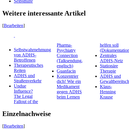
Selbsthilfe
Weitere interessante Artikel
[
Bearbeiten
]
Pharma-
helfen soll
Selbstwahrnehmung
Psychiatry
(Dokumentation
von ADHS-
Connection
Zentrales
Betroffenen
(Talksendung,
ADHS-Netz
Therapeutisches
englisch)
Stationäre
Reiten
Guanfacin
Therapie
ADHS und
Konzentrier
ADHS und
Straßenverkehr
dich! Wie ein
Gewaltbereitsch
Undue
Medikament
Klaus-
Influence?
gegen ADHS
Henning
The Legal
beim Lernen
Krause
Fallout of the
Einzelnachweise
[
Bearbeiten
]