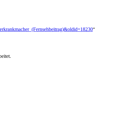
derkrankmacher_(Fernsehbeitrag)&oldid=18230
“
eitet.