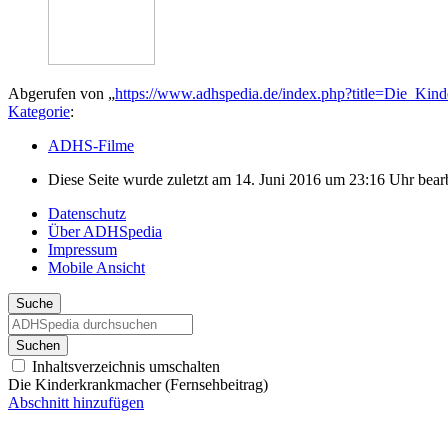
Abgerufen von „
https://www.adhspedia.de/index.php?title=Die_Kin
Kategorie
:
ADHS-Filme
Diese Seite wurde zuletzt am 14. Juni 2016 um 23:16 Uhr bearb
Datenschutz
Über ADHSpedia
Impressum
Mobile Ansicht
Suche
Suchen
Inhaltsverzeichnis umschalten
Die Kinderkrankmacher (Fernsehbeitrag)
Abschnitt hinzufügen