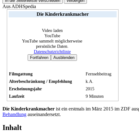
In die Seitenleiste verschieben
Verbergen
Aus ADHSpedia
Die Kinderkrankmacher
Video laden
YouTube
YouTube sammelt möglicherweise
persönliche Daten.
Datenschutzrichtlinie
Fortfahren
Ausblenden
Filmgattung
Fernsehbeitrag
Alterbeschränkung / Empfehlung
k.A.
Erscheinungsjahr
2015
Laufzeit
9 Minuten
Die Kinderkrankmacher
ist ein erstmals im März 2015 im ZDF ausg
Behandlung
auseinandersetzt.
Inhalt