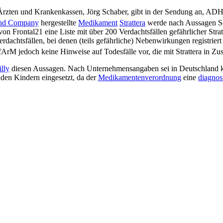
ten und Krankenkassen, Jörg Schaber, gibt in der Sendung an, ADHS h
 and Company
hergestellte
Medikament
Strattera
werde nach Aussagen Sch
n Frontal21 eine Liste mit über 200 Verdachtsfällen gefährlicher Stra
dachtsfällen, bei denen (teils gefährliche) Nebenwirkungen registrier
fArM jedoch keine Hinweise auf Todesfälle vor, die mit Strattera in 
illy
diesen Aussagen. Nach Unternehmensangaben sei in Deutschland k
nden Kindern eingesetzt, da der
Medikamentenverordnung
eine
diagnos