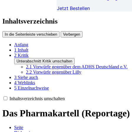
Jetzt Bestellen
Inhaltsverzeichnis
In die Seitenleiste verschieben
Verbergen
Anfang
1
Inhalt
2
Kritik
Unterabschnitt Kritik umschalten
2.1
Vorwürfe gegenüber dem ADHS Deutschland e.V.
2.2
Vorwürfe gegenüber Lilly
3
Siehe auch
4
Weblinks
5
Einzelnachweise
Inhaltsverzeichnis umschalten
Das Pharmakartell (Reportage)
Seite