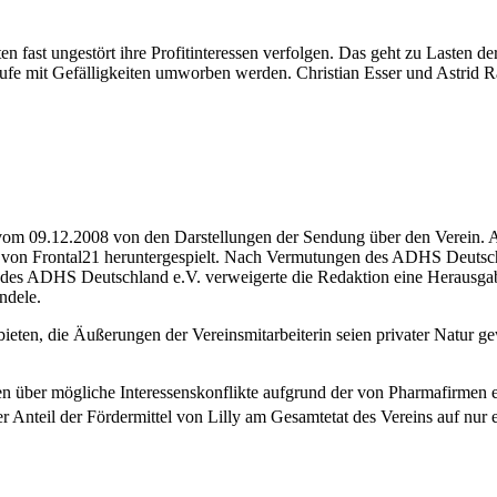
fast ungestört ihre Profitinteressen verfolgen. Das geht zu Lasten 
lberufe mit Gefälligkeiten umworben werden. Christian Esser und Astri
e vom 09.12.2008 von den Darstellungen der Sendung über den Verein. 
on Frontal21 heruntergespielt. Nach Vermutungen des ADHS Deutschla
 des ADHS Deutschland e.V. verweigerte die Redaktion eine Herausgabe
ndele.
ieten, die Äußerungen der Vereinsmitarbeiterin seien privater Natur ge
n über mögliche Interessenskonflikte aufgrund der von Pharmafirmen 
teil der Fördermittel von Lilly am Gesamtetat des Vereins auf nur e