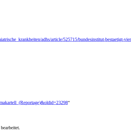
trische_krankheiten/adhs/article/525715/bundesinstitut-bestaetigt-vier-
rmakartell_(Reportage)&oldid=23298
“
bearbeitet.