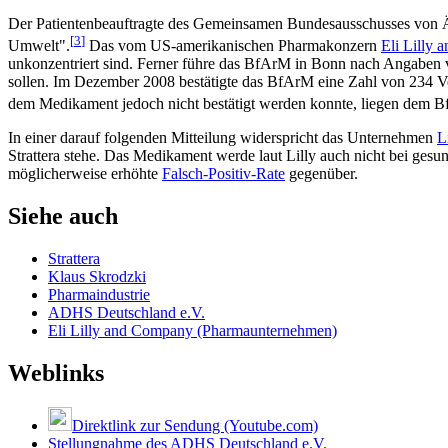
Der Patientenbeauftragte des Gemeinsamen Bundesausschusses von Ärz
[
3
]
Umwelt".
Das vom US-amerikanischen Pharmakonzern
Eli Lilly
unkonzentriert sind. Ferner führe das BfArM in Bonn nach Angaben vo
sollen. Im Dezember 2008 bestätigte das BfArM eine Zahl von 234 Ver
dem Medikament jedoch nicht bestätigt werden konnte, liegen dem B
In einer darauf folgenden Mitteilung widerspricht das Unternehmen
L
Strattera stehe. Das Medikament werde laut Lilly auch nicht bei gesu
möglicherweise erhöhte
Falsch-Positiv-Rate
gegenüber.
Siehe auch
Strattera
Klaus Skrodzki
Pharmaindustrie
ADHS Deutschland e.V.
Eli Lilly and Company (Pharmaunternehmen)
Weblinks
Direktlink zur Sendung (Youtube.com)
Stellungnahme des ADHS Deutschland e.V.