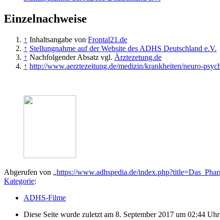
Einzelnachweise
↑
Inhaltsangabe von
Frontal21.de
↑
Stellungnahme auf der Website des ADHS Deutschland e.V.
↑
Nachfolgender Absatz vgl.
Ärztezetung.de
↑
http://www.aerztezeitung.de/medizin/krankheiten/neuro-psychia
Abgerufen von „
https://www.adhspedia.de/index.php?title=Das_Pha
Kategorie
:
ADHS-Filme
Diese Seite wurde zuletzt am 8. September 2017 um 02:44 Uhr 