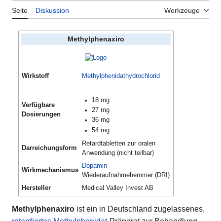
Seite
Diskussion
Werkzeuge
Methylphenaxiro
Wirkstoff
Methylphenidathydrochlorid
18 mg
Verfügbare
27 mg
Dosierungen
36 mg
54 mg
Retardtabletten zur oralen
Darreichungsform
Anwendung (nicht teilbar)
Dopamin
-
Wirkmechanismus
Wiederaufnahmehemmer (DRI)
Hersteller
Medical Valley Invest AB
Methylphenaxiro
ist ein in Deutschland zugelassenes,