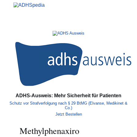
Zum
Inhalt
springen
Hauptmenü
Suche
Mein
ADHS-Ausweis: Mehr Sicherheit für Patienten
Schutz vor Strafverfolgung nach § 29 BtMG (Elvanse, Medikinet &
Co.)
Jetzt Bestellen
Methylphenaxiro
Inhaltsverzeichnis umschalten