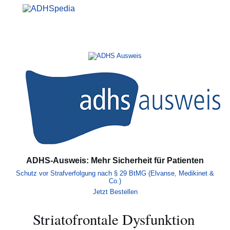
Zum
Inhalt
springen
Hauptmenü
Suche
Mein
ADHS-Ausweis: Mehr Sicherheit für Patienten
Schutz vor Strafverfolgung nach § 29 BtMG (Elvanse, Medikinet &
Co.)
Jetzt Bestellen
Striatofrontale Dysfunktion
Inhaltsverzeichnis umschalten