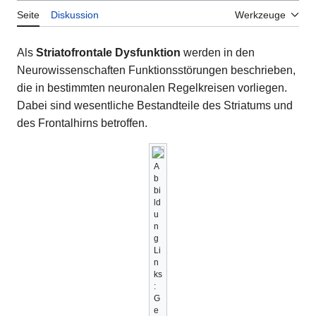
Seite
Diskussion
Werkzeuge
Als
Striatofrontale Dysfunktion
werden in den
Neurowissenschaften Funktionsstörungen beschrieben,
die in bestimmten neuronalen Regelkreisen vorliegen.
Dabei sind wesentliche Bestandteile des Striatums und
des Frontalhirns betroffen.
A
b
bi
ld
u
n
g
Li
n
ks
:
G
e