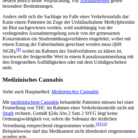
besteht jedoch keine Verpflichtung. Für
Auslandsreisen
gelten
besondere Bestimmungen.
Anders stellt sich die Sachlage im Falle eines Verkehrsunfalls dar:
Kann einem Patienten im Zuge der Unfallaufnahme Methylphenidat
im Blut nachgewiesen werden, wird unabhängig von der
vorliegenden Ausnahmeregelung sowie von der gemessenen
Konzentration ein Strafermittlungsverfahren eingeleitet, wobei mit
einem Entzug der Fahrerlaubnis gerechnet werden muss (§69
[
8
]
StGB),
wobei im Rahmen des Strafverfahrens zu klären ist,
inwieweit der festgestellte Wert in einem Kausalzusammenhang mit
den festgestellten Auffälligkeiten oder mit dem Unfallgeschehen
steht.
Medizinisches Cannabis
Siehe auch Hauptartikel:
Medizinisches Cannabis
Mit
medizinischem Cannabis
behandelte Patienten müssen bei einer
Feststellung von THC im Rahmen einer Verkehrskontrolle nicht mit
Strafe
rechnen. Gemäß §24a Abs.2 Satz 2 StVG liegt keine
Ordnungswidrigkeit vor, sofern die Substanz der ärztlichen
[
9
]
[
10
]
Verordnung entsprechend eingenommen wurde.
Beispielsweise darf das Medikament nicht überdosiert eingenommen
worden sein.