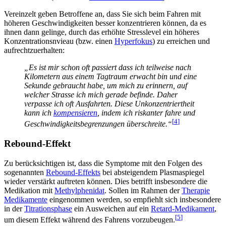
Vereinzelt geben Betroffene an, dass Sie sich beim Fahren mit
höheren Geschwindigkeiten besser konzentrieren können, da es
ihnen dann gelinge, durch das erhöhte Stresslevel ein höheres
Konzentrationsnvieau (bzw. einen
Hyperfokus
) zu erreichen und
aufrechtzuerhalten:
„Es ist mir schon oft passiert dass ich teilweise nach
Kilometern aus einem Tagtraum erwacht bin und eine
Sekunde gebraucht habe, um mich zu erinnern, auf
welcher Strasse ich mich gerade befinde. Daher
verpasse ich oft Ausfahrten. Diese Unkonzentriertheit
kann ich
kompensieren
, indem ich riskanter fahre und
[
4
]
Geschwindigkeitsbegrenzungen überschreite.“
Rebound-Effekt
Zu berücksichtigen ist, dass die Symptome mit den Folgen des
sogenannten
Rebound-Effekts
bei absteigendem Plasmaspiegel
wieder verstärkt auftreten können. Dies betrifft insbesondere die
Medikation mit
Methylphenidat
. Sollen im Rahmen der
Therapie
Medikamente
eingenommen werden, so empfiehlt sich insbesondere
in der
Titrationsphase
ein Ausweichen auf ein
Retard-Medikament
,
[
5
]
um diesem Effekt während des Fahrens vorzubeugen.