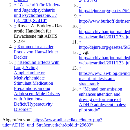
24a StVG"
↑
"Zeitschrift für Kinder-
↑
und Jugendpsychiatrie
http://dejure.org/gesetze/S
und Psychotherapie, 37
↑
(5), 2009, S. 410"
http://www.burhoff.de/inser
↑
Russel A. Barkley - Das
↑
große Handbuch für
http://archiv.hanfjournal.de/
Erwachsene mit ADHS,
website/artikel/2011/133_j
S.279
↑
↑
Kommentar aus der
http://dejure.org/gesetze/S
Praxis von Hans-Heiner
↑
vgl.
Decker
http://archiv.hanfjournal.de/
↑
"Rebound Effects with
website/artikel/2011/133_j
Long-Acting
↑
Amphetamine or
https://www.lawblog.de/ind
Methylphenidate
macht-urintests-am-
Stimulant Medication
straenrand/
Preparations among
↑
"Manual transmission
Adolescent Male Drivers
enhances attention and
with Attention-
driving performance of
Deficit/Hyperactivity
ADHD adolescent males:
Disorder"
pilot study"
Abgerufen von „
https://www.adhspedia.de/index.php?
title=ADHS_und_Straßenverkehr&oldid=29689
“