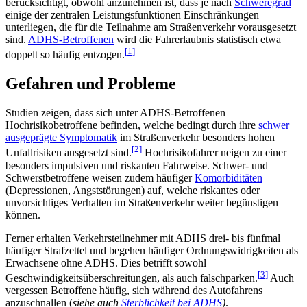
berücksichtigt, obwohl anzunehmen ist, dass je nach
Schweregrad
einige der zentralen Leistungsfunktionen Einschränkungen
unterliegen, die für die Teilnahme am Straßenverkehr vorausgesetzt
sind.
ADHS-Betroffenen
wird die Fahrerlaubnis statistisch etwa
[
1
]
doppelt so häufig entzogen.
Gefahren und Probleme
Studien zeigen, dass sich unter ADHS-Betroffenen
Hochrisikobetroffene befinden, welche bedingt durch ihre
schwer
ausgeprägte Symptomatik
im Straßenverkehr besonders hohen
[
2
]
Unfallrisiken ausgesetzt sind.
Hochrisikofahrer neigen zu einer
besonders impulsiven und riskanten Fahrweise. Schwer- und
Schwerstbetroffene weisen zudem häufiger
Komorbiditäten
(Depressionen, Angststörungen) auf, welche riskantes oder
unvorsichtiges Verhalten im Straßenverkehr weiter begünstigen
können.
Ferner erhalten Verkehrsteilnehmer mit ADHS drei- bis fünfmal
häufiger Strafzettel und begehen häufiger Ordnungswidrigkeiten als
Erwachsene ohne ADHS. Dies betrifft sowohl
[
3
]
Geschwindigkeitsüberschreitungen, als auch falschparken.
Auch
vergessen Betroffene häufig, sich während des Autofahrens
anzuschnallen (
siehe auch
Sterblichkeit bei ADHS
)
.