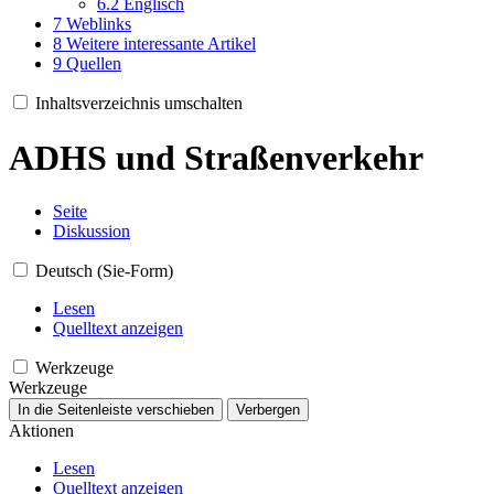
6.2
Englisch
7
Weblinks
8
Weitere interessante Artikel
9
Quellen
Inhaltsverzeichnis umschalten
ADHS und Straßenverkehr
Seite
Diskussion
Deutsch (Sie-Form)
Lesen
Quelltext anzeigen
Werkzeuge
Werkzeuge
In die Seitenleiste verschieben
Verbergen
Aktionen
Lesen
Quelltext anzeigen