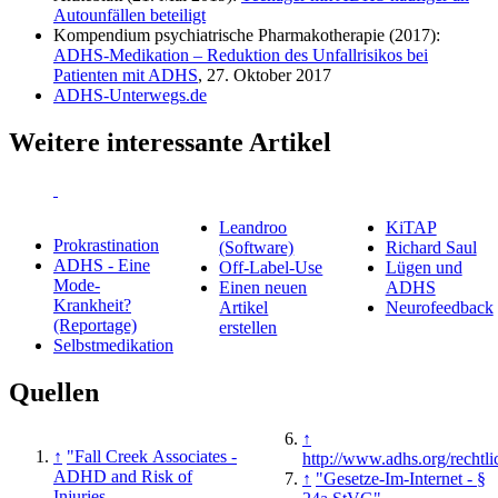
Autounfällen beteiligt
Kompendium psychiatrische Pharmakotherapie (2017):
ADHS-Medikation – Reduktion des Unfallrisikos bei
Patienten mit ADHS
, 27. Oktober 2017
ADHS-Unterwegs.de
Weitere interessante Artikel
Leandroo
KiTAP
Prokrastination
(Software)
Richard Saul
ADHS - Eine
Off-Label-Use
Lügen und
Mode-
Einen neuen
ADHS
Krankheit?
Artikel
Neurofeedback
(Reportage)
erstellen
Selbstmedikation
Quellen
↑
↑
"Fall Creek Associates -
http://www.adhs.org/rechtl
ADHD and Risk of
↑
"Gesetze-Im-Internet - §
Injuries