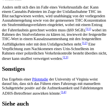
Anders stellt sich dies im Falle eines Verkehrsunfalls dar: Kann
einem Cannabis-Patienten im Zuge der Unfallaufnahme THC im
Blut nachgewiesen werden, wird unabhängig von der vorliegenden
Ausnahmeregelung sowie von der gemessenen THC-Konzentration
ein Strafermittlungsverfahren eingeleitet, wobei mit einem Entzug
[
11
]
der Fahrerlaubnis gerechnet werden muss (§69 StGB),
wobei im
Rahmen des Strafverfahrens zu klären ist, inwieweit der festgestellte
THC-Wert in einem Kausalzusammenhang mit den festgestellten
[
12
]
Auffälligkeiten oder mit dem Unfallgeschehen steht.
Eine
Verpflichtung zum Nachkommen eines Urin-Schnelltests im
Rahmen einer polizeilichen Verkehrskontrolle besteht überdies nicht,
[
13
]
dieser kann straffrei verweigert werden.
Sonstiges
Das Ergebnis einer
Pilotstudie
der University of Virginia weist
darauf hin, dass sich das Führen eines Fahrzeugs mit manuellem
Schaltgetriebe positiv auf die Aufmerksamkeit und Fahrleistungen
[
14
]
ADHS-Betroffener auswirken könnte.
Siehe auch