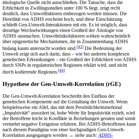
ätiologische Quelle nicht ausschließen. Die Tatsache, dass die
Erblichkeit in Zwillingsstudien unter 100 % liegt, zeigt recht
deutlich, dass Umweltfaktoren einbezogen werden müssen. Die
Heredität von ADHS erscheint hoch, und diese Einschätzung
schließt Gen-Umwelt-Interaktionen mit ein. Es ist möglich, dass
derartige Wechselwirkungen einen Großteil der Ätiologie von
ADHS ausmachen. Umweltrisikofaktoren wirken wahrscheinlich
über epigenetische Mechanismen, die in Zusammenhang ADHS
[
43
]
bislang kaum untersucht worden sind.
Die Bedeutung der
Umwelt zeigt sich auch darin, dass – wie bei anderen komplexen
genetischen Erkrankungen – ein Großteil der Erblichkeit von ADHS
durch SNPs in regulatorischen Regionen erklärt wird, und nicht
[
44
]
durch kodierende Regionen.
Hypothese der Gen-Umwelt-Korrelation (rGE)
Die Gen-Umwelt-Korrelation beschreibt den Einfluss der
genetischen Komponente auf die Gestaltung der Umwelt. Wenn
beispielsweise ein Allel, das mit dem Persönlichkeitsmerkmal
„Impulsivität“ assoziiert ist, hohe Werte für Impulsivität erzielt, wird
der Betroffene leicht in Konflikte in Beziehungen geraten und somit
vermehrt negative Ereignisse erfahren. Bei ADHS-Betroffenen kann
nach diesem Paradigma von einer hochgradigen Gen-Umwelt-
Korrelation ausgegangen werden →
siehe auch:
ADHS-