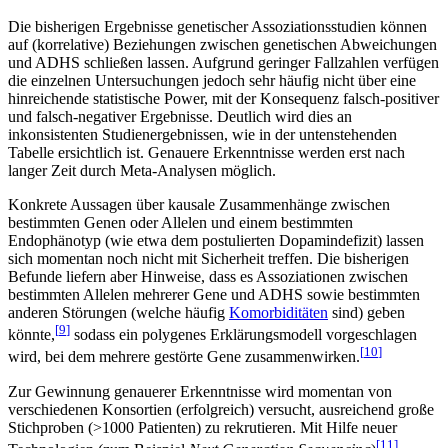
Die bisherigen Ergebnisse genetischer Assoziationsstudien können
auf (korrelative) Beziehungen zwischen genetischen Abweichungen
und ADHS schließen lassen. Aufgrund geringer Fallzahlen verfügen
die einzelnen Untersuchungen jedoch sehr häufig nicht über eine
hinreichende statistische Power, mit der Konsequenz falsch-positiver
und falsch-negativer Ergebnisse. Deutlich wird dies an
inkonsistenten Studienergebnissen, wie in der untenstehenden
Tabelle ersichtlich ist. Genauere Erkenntnisse werden erst nach
langer Zeit durch Meta-Analysen möglich.
Konkrete Aussagen über kausale Zusammenhänge zwischen
bestimmten Genen oder Allelen und einem bestimmten
Endophänotyp (wie etwa dem postulierten Dopamindefizit) lassen
sich momentan noch nicht mit Sicherheit treffen. Die bisherigen
Befunde liefern aber Hinweise, dass es Assoziationen zwischen
bestimmten Allelen mehrerer Gene und ADHS sowie bestimmten
anderen Störungen (welche häufig
Komorbiditäten
sind) geben
[
9
]
könnte,
sodass ein polygenes Erklärungsmodell vorgeschlagen
[
10
]
wird, bei dem mehrere gestörte Gene zusammenwirken.
Zur Gewinnung genauerer Erkenntnisse wird momentan von
verschiedenen Konsortien (erfolgreich) versucht, ausreichend große
Stichproben (>1000 Patienten) zu rekrutieren. Mit Hilfe neuer
[
11
]