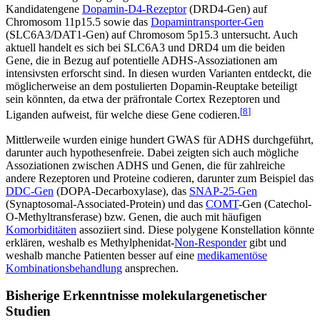
Kandidatengene
Dopamin-D4-Rezeptor
(DRD4-Gen) auf
Chromosom 11p15.5 sowie das
Dopamintransporter-Gen
(SLC6A3/DAT1-Gen) auf Chromosom 5p15.3 untersucht. Auch
aktuell handelt es sich bei SLC6A3 und DRD4 um die beiden
Gene, die in Bezug auf potentielle ADHS-Assoziationen am
intensivsten erforscht sind. In diesen wurden Varianten entdeckt, die
möglicherweise an dem postulierten Dopamin-Reuptake beteiligt
sein könnten, da etwa der präfrontale Cortex Rezeptoren und
[
8
]
Liganden aufweist, für welche diese Gene codieren.
Mittlerweile wurden einige hundert GWAS für ADHS durchgeführt,
darunter auch hypothesenfreie. Dabei zeigten sich auch mögliche
Assoziationen zwischen ADHS und Genen, die für zahlreiche
andere Rezeptoren und Proteine codieren, darunter zum Beispiel das
DDC-Gen
(DOPA-Decarboxylase), das
SNAP-25-Gen
(Synaptosomal-Associated-Protein) und das
COMT
-Gen (Catechol-
O-Methyltransferase) bzw. Genen, die auch mit häufigen
Komorbiditäten
assoziiert sind. Diese polygene Konstellation könnte
erklären, weshalb es Methylphenidat-
Non-Responder
gibt und
weshalb manche Patienten besser auf eine
medikamentöse
Kombinationsbehandlung
ansprechen.
Bisherige Erkenntnisse molekulargenetischer
Studien