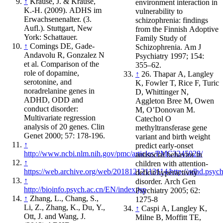
↑
Krause, J. & Krause,
environment interaction in
K.-H. (2009). ADHS im
vulnerability to
Erwachsenenalter. (3.
schizophrenia: findings
Aufl.). Stuttgart, New
from the Finnish Adoptive
York: Schattauer.
Family Study of
↑
Comings DE, Gade-
Schizophrenia. Am J
Andavolu R, Gonzalez N
Psychiatry 1997; 154:
et al. Comparison of the
355–62.
role of dopamine,
↑
26. Thapar A, Langley
serotonine, and
K, Fowler T, Rice F, Turic
noradrelanine genes in
D, Whittinger N,
ADHD, ODD and
Aggleton Bree M, Owen
conduct disorder:
M, O’Donovan M.
Multivariate regression
Catechol O
analysis of 20 genes. Clin
methyltransferase gene
Genet 2000; 57: 178-196.
variant and birth weight
↑
predict early-onset
http://www.ncbi.nlm.nih.gov/pmc/articles/PMC3245028/
antisocial behavior in
↑
children with attention-
https://web.archive.org/web/20181212113114/http://adhd.psyc
deficit/hyperactivity
↑
disorder. Arch Gen
http://bioinfo.psych.ac.cn/EN/index.jsp
Psychiatry 2005; 62:
↑
Zhang, L., Chang, S.,
1275-8
Li, Z., Zhang, K., Du, Y.,
↑
Caspi A, Langley K,
Ott, J. and Wang, J.
Milne B, Moffitt TE,