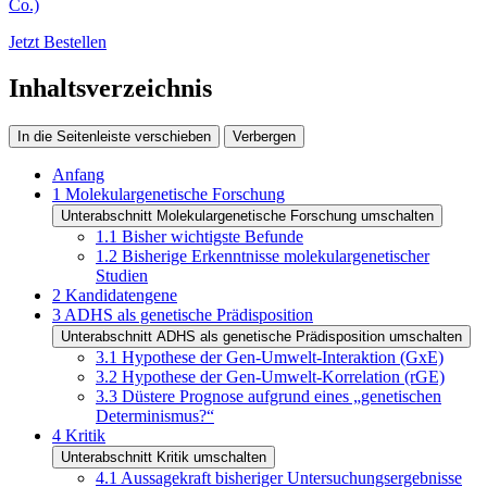
Co.)
Jetzt Bestellen
Inhaltsverzeichnis
In die Seitenleiste verschieben
Verbergen
Anfang
1
Molekulargenetische Forschung
Unterabschnitt Molekulargenetische Forschung umschalten
1.1
Bisher wichtigste Befunde
1.2
Bisherige Erkenntnisse molekulargenetischer
Studien
2
Kandidatengene
3
ADHS als genetische Prädisposition
Unterabschnitt ADHS als genetische Prädisposition umschalten
3.1
Hypothese der Gen-Umwelt-Interaktion (GxE)
3.2
Hypothese der Gen-Umwelt-Korrelation (rGE)
3.3
Düstere Prognose aufgrund eines „genetischen
Determinismus?“
4
Kritik
Unterabschnitt Kritik umschalten
4.1
Aussagekraft bisheriger Untersuchungsergebnisse