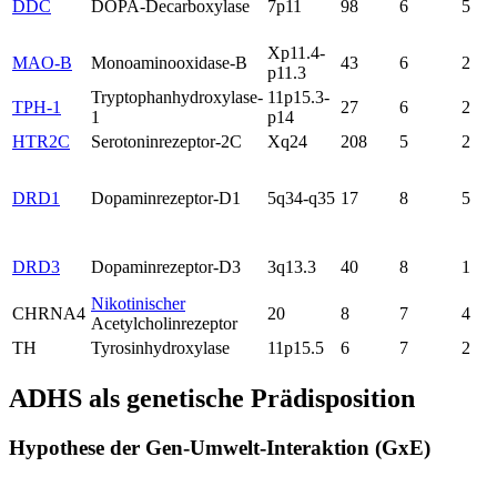
DDC
DOPA-Decarboxylase
7p11
98
6
5
Xp11.4-
MAO-B
Monoaminooxidase-B
43
6
2
p11.3
Tryptophanhydroxylase-
11p15.3-
TPH-1
27
6
2
1
p14
HTR2C
Serotoninrezeptor-2C
Xq24
208
5
2
DRD1
Dopaminrezeptor-D1
5q34-q35
17
8
5
DRD3
Dopaminrezeptor-D3
3q13.3
40
8
1
Nikotinischer
CHRNA4
20
8
7
4
Acetylcholinrezeptor
TH
Tyrosinhydroxylase
11p15.5
6
7
2
ADHS als genetische Prädisposition
Hypothese der Gen-Umwelt-Interaktion (GxE)