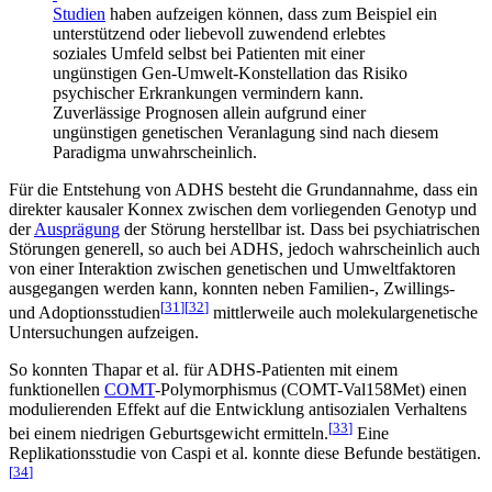
Studien
haben aufzeigen können, dass zum Beispiel ein
unterstützend oder liebevoll zuwendend erlebtes
soziales Umfeld selbst bei Patienten mit einer
ungünstigen Gen-Umwelt-Konstellation das Risiko
psychischer Erkrankungen vermindern kann.
Zuverlässige Prognosen allein aufgrund einer
ungünstigen genetischen Veranlagung sind nach diesem
Paradigma unwahrscheinlich.
Für die Entstehung von ADHS besteht die Grundannahme, dass ein
direkter kausaler Konnex zwischen dem vorliegenden Genotyp und
der
Ausprägung
der Störung herstellbar ist. Dass bei psychiatrischen
Störungen generell, so auch bei ADHS, jedoch wahrscheinlich auch
von einer Interaktion zwischen genetischen und Umweltfaktoren
ausgegangen werden kann, konnten neben Familien-, Zwillings-
[
31
]
[
32
]
und Adoptionsstudien
mittlerweile auch molekulargenetische
Untersuchungen aufzeigen.
So konnten Thapar et al. für ADHS-Patienten mit einem
funktionellen
COMT
-Polymorphismus (COMT-Val158Met) einen
modulierenden Effekt auf die Entwicklung antisozialen Verhaltens
[
33
]
bei einem niedrigen Geburtsgewicht ermitteln.
Eine
Replikationsstudie von Caspi et al. konnte diese Befunde bestätigen.
[
34
]