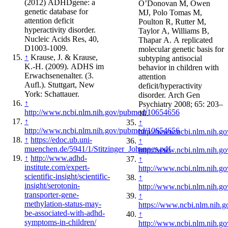
(2012) ADHDgene: a
O’Donovan M, Owen
genetic database for
MJ, Polo Tomas M,
attention deficit
Poulton R, Rutter M,
hyperactivity disorder.
Taylor A, Williams B,
Nucleic Acids Res, 40,
Thapar A. A replicated
D1003-1009.
molecular genetic basis for
↑
Krause, J. & Krause,
subtyping antisocial
K.-H. (2009). ADHS im
behavior in children with
Erwachsenenalter. (3.
attention
Aufl.). Stuttgart, New
deficit/hyperactivity
York: Schattauer.
disorder. Arch Gen
↑
Psychiatry 2008; 65: 203–
http://www.ncbi.nlm.nih.gov/pubmed/10654656
10.
↑
↑
http://www.ncbi.nlm.nih.gov/pubmed/10654656
http://www.ncbi.nlm.nih.
↑
https://edoc.ub.uni-
↑
muenchen.de/5941/1/Stitzinger_Johannes.pdf
http://www.ncbi.nlm.nih.
↑
http://www.adhd-
↑
institute.com/expert-
http://www.ncbi.nlm.nih.
scientific-insight/scientific-
↑
insight/serotonin-
http://www.ncbi.nlm.nih.
transporter-gene-
↑
methylation-status-may-
https://www.ncbi.nlm.nih
be-associated-with-adhd-
↑
symptoms-in-children/
http://www.ncbi.nlm.nih.