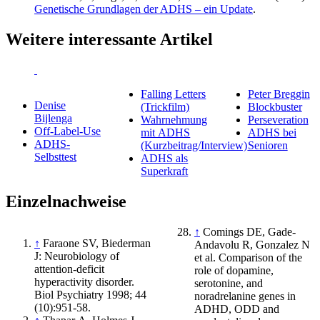
Genetische Grundlagen der ADHS – ein Update
.
Weitere interessante Artikel
Falling Letters
Peter Breggin
Denise
(Trickfilm)
Blockbuster
Bijlenga
Wahrnehmung
Perseveration
Off-Label-Use
mit ADHS
ADHS bei
ADHS-
(Kurzbeitrag/Interview)
Senioren
Selbsttest
ADHS als
Superkraft
Einzelnachweise
↑
Comings DE, Gade-
↑
Faraone SV, Biederman
Andavolu R, Gonzalez N
J: Neurobiology of
et al. Comparison of the
attention-deficit
role of dopamine,
hyperactivity disorder.
serotonine, and
Biol Psychiatry 1998; 44
noradrelanine genes in
(10):951-58.
ADHD, ODD and