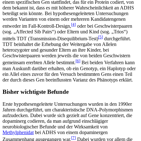
einem spezifischen Gen stattfindet, das für ein Protein codiert, von
dem bekannt ist, dass es mit höherer Wahrscheinlichkeit an ADHS
beteiligt sein könnte. Bei hypothesengeleiteten Untersuchungen
werden Varianten von einem oder mehreren Kandidatengenen
[
4
]
entweder im Fall-Kontroll-Design,
oder bei Geschwisterpaaren
(sog. „Affected Sib Pairs“) oder Eltern und Kind (sog. „Trios“)
[
5
]
mittels TDT (Transmission-Disequilibrium-Test)
durchgeführt.
TDT beinhaltet die Erhebung der Weitergabe von Allelen
heterozygoter und gesunder Eltern an ihre Kinder, bei
Geschwisterpaaren werden jeweils die von beiden Geschwistern
[
6
]
gemeinsam ererbten Allele bestimmt.
Bei beiden Verfahren kann
man Auskunft darüber erhalten, ob ein Genotyp, ein Haplotyp oder
ein Allel eines zuvor für den Versuch bestimmten Gens einen Teil
der durch dieses Gen beeinflussten Varianz des Phänotyps erklärt.
Bisher wichtigste Befunde
Erste hypothesengeleitete Untersuchungen wurden in den 1990er
Jahren durchgeführt, um charakteristische DNA-Polymorphismen
aufzudecken. Dabei wurde sich gezielt auf Gene konzentriert, die
dopaminerg codieren, da man aufgrund einschlägiger
neurobiologischer Befunde und der Wirksamkeit von
Methylphenidat
bei ADHS von einem dopaminergen
[
7
]
Zusammenhang ausgegangen war.
Dabei wurden vor allem die