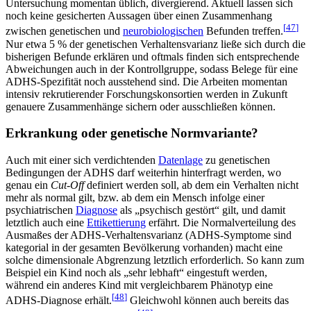
Untersuchung momentan üblich, divergierend. Aktuell lassen sich
noch keine gesicherten Aussagen über einen Zusammenhang
[
47
]
zwischen genetischen und
neurobiologischen
Befunden treffen.
Nur etwa 5 % der genetischen Verhaltensvarianz ließe sich durch die
bisherigen Befunde erklären und oftmals finden sich entsprechende
Abweichungen auch in der Kontrollgruppe, sodass Belege für eine
ADHS-Spezifität noch ausstehend sind. Die Arbeiten momentan
intensiv rekrutierender Forschungskonsortien werden in Zukunft
genauere Zusammenhänge sichern oder ausschließen können.
Erkrankung oder genetische Normvariante?
Auch mit einer sich verdichtenden
Datenlage
zu genetischen
Bedingungen der ADHS darf weiterhin hinterfragt werden, wo
genau ein
Cut-Off
definiert werden soll, ab dem ein Verhalten nicht
mehr als normal gilt, bzw. ab dem ein Mensch infolge einer
psychiatrischen
Diagnose
als „psychisch gestört“ gilt, und damit
letztlich auch eine
Ettikettierung
erfährt. Die Normalverteilung des
Ausmaßes der ADHS-Verhaltensvarianz (ADHS-Symptome sind
kategorial in der gesamten Bevölkerung vorhanden) macht eine
solche dimensionale Abgrenzung letztlich erforderlich. So kann zum
Beispiel ein Kind noch als „sehr lebhaft“ eingestuft werden,
während ein anderes Kind mit vergleichbarem Phänotyp eine
[
48
]
ADHS-Diagnose erhält.
Gleichwohl können auch bereits das