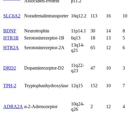
Associated-Protein
p11.2
SLC6A2
Noradrenalintransporter
16q12.2
113
16
10
BDNF
Neurotrophin
11p14.1
30
14
8
HTR1B
Serotoninrezeptor-1B
6q13
18
13
5
13q14-
HTR2A
Serotoninrezeptor-2A
65
12
6
q21
11q22-
DRD2
Dopaminrezeptor-D2
47
10
3
q23
TPH-2
Tryptophanhydroxylase
12q15
152
10
7
10q24-
ADRA2A
α-2-Adrenozeptor
2
12
4
q26